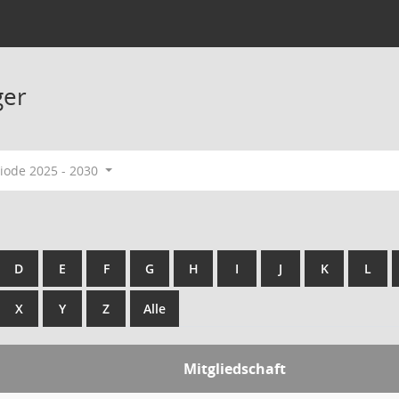
ger
ode 2025 - 2030
D
E
F
G
H
I
J
K
L
X
Y
Z
Alle
Mitgliedschaft