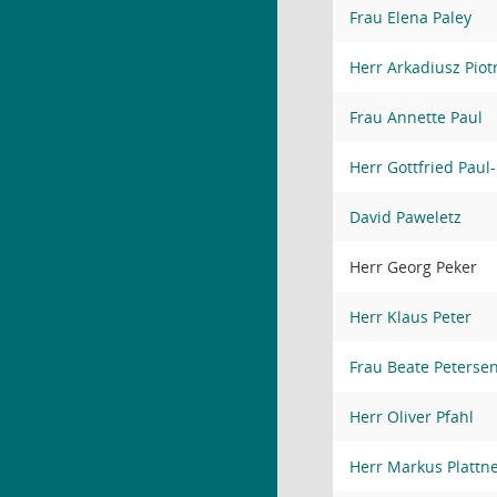
Frau Elena Paley
Herr Arkadiusz Piot
Frau Annette Paul
Herr Gottfried Pau
David Paweletz
Herr Georg Peker
Herr Klaus Peter
Frau Beate Peterse
Herr Oliver Pfahl
Herr Markus Plattn