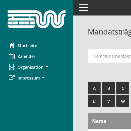
Toggle navigation
Mandatsträ
Startseite
Kommunalwahlperi
Kalender
Organisation
Impressum
A
B
C
U
V
W
Name