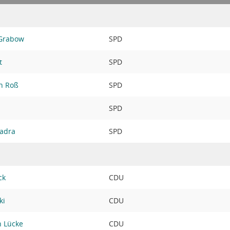
 Grabow
SPD
t
SPD
ch Roß
SPD
SPD
Hadra
SPD
ck
CDU
ki
CDU
 Lücke
CDU