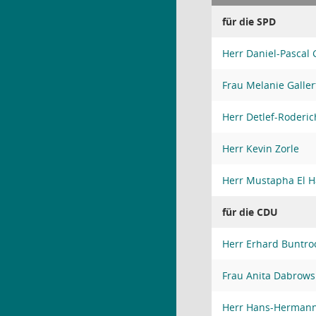
für die SPD
Herr Daniel-Pascal
Frau Melanie Galler
Herr Detlef-Roderi
Herr Kevin Zorle
Herr Mustapha El 
für die CDU
Herr Erhard Buntro
Frau Anita Dabrows
Herr Hans-Hermann