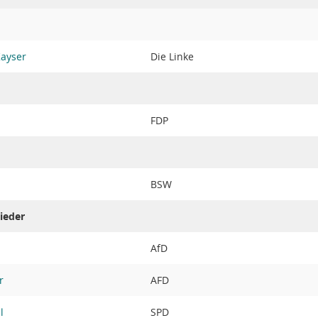
Kayser
Die Linke
FDP
BSW
ieder
AfD
r
AFD
l
SPD