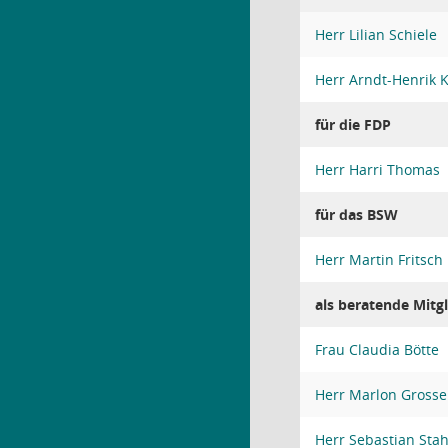
Herr Lilian Schiele
Herr Arndt-Henrik 
für die FDP
Herr Harri Thomas
für das BSW
Herr Martin Fritsch
als beratende Mitgl
Frau Claudia Bötte
Herr Marlon Grosse
Herr Sebastian Stah