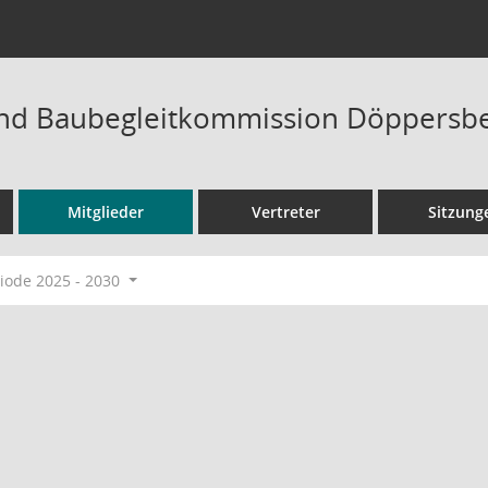
und Baubegleitkommission Döppersb
Mitglieder
Vertreter
Sitzung
ode 2025 - 2030