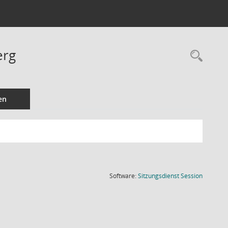
erg
Rec
en
(Wird in
Software:
Sitzungsdienst
Session