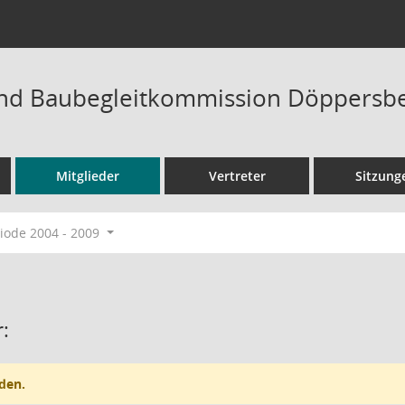
und Baubegleitkommission Döppersb
Mitglieder
Vertreter
Sitzung
ode 2004 - 2009
:
den.