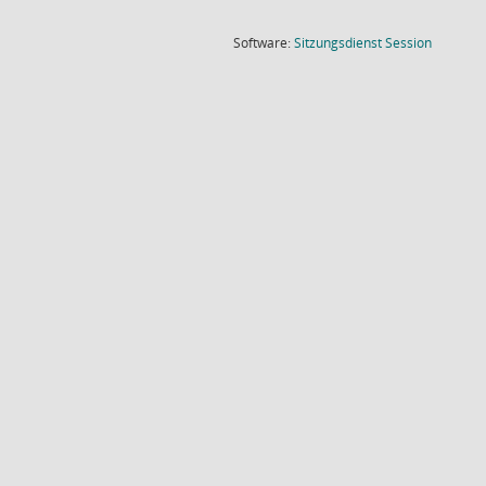
(Wird in
Software:
Sitzungsdienst
Session