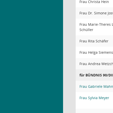
Frau Christa Hein
Frau Dr. Simone Jos
Frau Marie-Theres 
Schüller
Frau Rita Schäfer
Frau Helga Siemens
Frau Andrea Wetzc
für BÜNDNIS 90/D
Frau Gabriele Mahn
Frau Sylvia Meyer