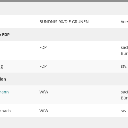
BÜNDNIS 90/DIE GRÜNEN
Vor
e FDP
FDP
sac
Bür
ng
FDP
stv
ion
umann
WfW
sac
Bür
enbach
WfW
stv