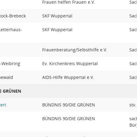
Frauen helfen Frauen e.V.
Sac
tock-Brebeck
SKF Wuppertal
Sac
Letterhaus-
SKF Wuppertal
Sac
Frauenberatung/Selbsthilfe e.V.
Sac
-Weibring
Ev. Kirchenkreis Wuppertal
Sac
hewald
AIDS-Hilfe Wuppertal e.V.
Sac
IE GRÜNEN
ert
BÜNDNIS 90/DIE GRÜNEN
stv
BÜNDNIS 90/DIE GRÜNEN
sac
Bür