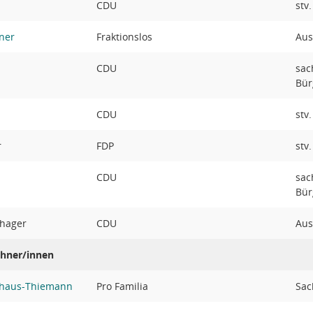
CDU
stv
ner
Fraktionslos
Aus
CDU
sac
Bür
CDU
stv
r
FDP
stv
CDU
sac
Bür
rhager
CDU
Aus
hner/innen
nghaus-Thiemann
Pro Familia
Sac