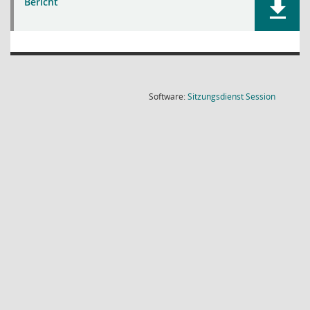
Bericht
(Wird in
Software:
Sitzungsdienst
Session