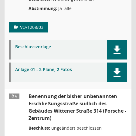
Abstimmung:
Ja: alle
VO/1208/03
Beschlussvorlage
Anlage 01 - 2 Pläne, 2 Fotos
Benennung der bisher unbenannten
Ö 6
Erschließungsstraße südlich des
Gebäudes Wittener Straße 314 (Porsche -
Zentrum)
Beschluss:
ungeändert beschlossen