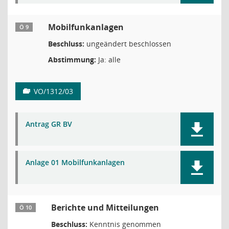
Mobilfunkanlagen
Ö 9
Beschluss:
ungeändert beschlossen
Abstimmung:
Ja: alle
VO/1312/03
Antrag GR BV
Anlage 01 Mobilfunkanlagen
Berichte und Mitteilungen
Ö 10
Beschluss:
Kenntnis genommen