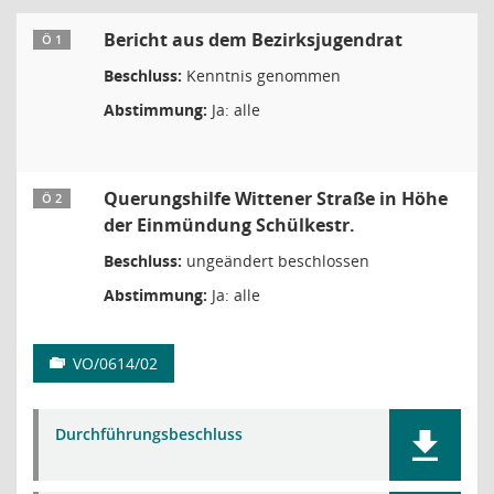
Bericht aus dem Bezirksjugendrat
Ö 1
Beschluss:
Kenntnis genommen
Abstimmung:
Ja: alle
Querungshilfe Wittener Straße in Höhe
Ö 2
der Einmündung Schülkestr.
Beschluss:
ungeändert beschlossen
Abstimmung:
Ja: alle
VO/0614/02
Durchführungsbeschluss