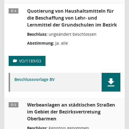
Quotierung von Haushaltsmitteln für
Ö 4
die Beschaffung von Lehr- und
Lernmittel der Grundschulen im Bezirk
Beschluss:
ungeändert beschlossen
Abstimmung:
Ja: alle
VO/1189/03
Beschlussvorlage BV
Werbeanlagen an städtischen Straßen
Ö 5
im Gebiet der Bezirksvertretung
Oberbarmen
Beschluss:
Kenntnis genommen