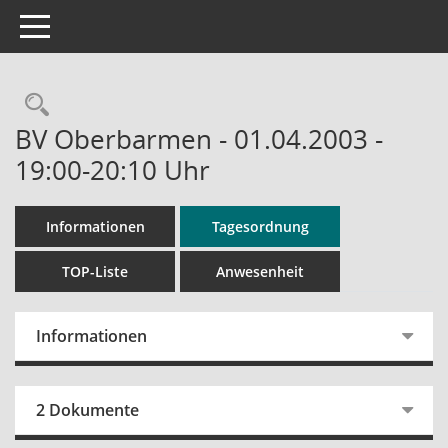
Toggle navigation
Rechercheauswahl
BV Oberbarmen - 01.04.2003 -
19:00-20:10 Uhr
Informationen
Tagesordnung
TOP-Liste
Anwesenheit
Informationen
2 Dokumente