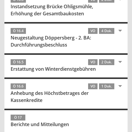
Instandsetzung Brücke Ohligsmühle,
Erhöhung der Gesamtbaukosten
Ö 16.4
VO
4 Dok.
Neugestaltung Döppersberg - 2. BA:
Durchführungsbeschluss
Ö 16.5
VO
2 Dok.
Erstattung von Winterdienstgebühren
Ö 16.6
VO
1 Dok.
Anhebung des Höchstbetrages der
Kassenkredite
Ö 17
Berichte und Mitteilungen