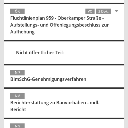
Ö 6
VO
3 Dok.
Fluchtlinienplan 959 - Oberkamper Straße -
Aufstellungs- und Offenlegungsbeschluss zur
Aufhebung
Nicht öffentlicher Teil:
N 7
BImSchG-Genehmigungsverfahren
N 8
Berichterstattung zu Bauvorhaben - mdl.
Bericht
N 9