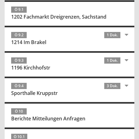
Ö 9.1
1202 Fachmarkt Dreigrenzen, Sachstand
Ö 9.2
1 Dok.
1214 Im Brakel
Ö 9.3
1 Dok.
1196 Kirchhofstr
Ö 9.4
3 Dok.
Sporthalle Kruppstr
Ö 10
Berichte Mitteilungen Anfragen
Ö 10.1