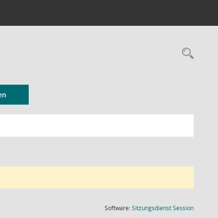
Rec
en
(Wird in
Software:
Sitzungsdienst
Session