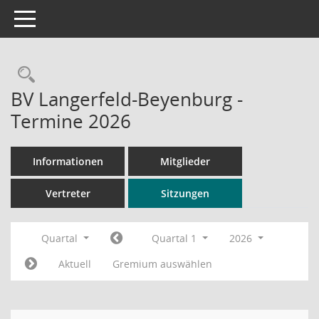
Toggle navigation
Rechercheauswahl
BV Langerfeld-Beyenburg -
Termine 2026
Informationen
Mitglieder
Vertreter
Sitzungen
Quartal
Quartal 1
2026
Aktuell
Gremium auswählen