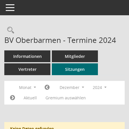
Toggle navigation
Rechercheauswahl
BV Oberbarmen - Termine 2024
Informationen
Mitglieder
Vertreter
Sitzungen
Monat
Dezember
2024
Aktuell
Gremium auswählen
Keine Daten gefunden.