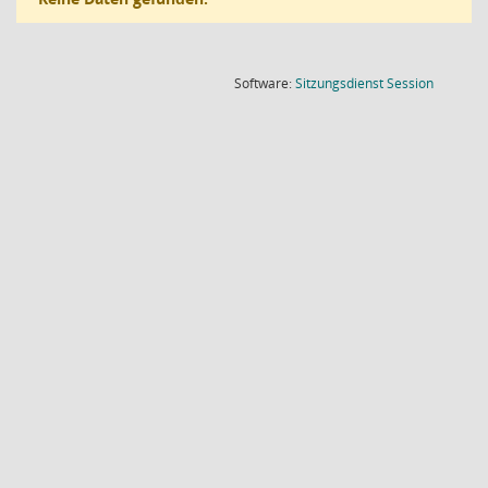
(Wird in
Software:
Sitzungsdienst
Session