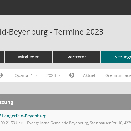
ld-Beyenburg - Termine 2023
Mitglieder
Vertreter
Sitzung
Quartal 1
2023
Aktuell
Gremium au
itzung
V Langerfeld-Beyenburg
:00-21:59 Uhr
Evangelische Gemeinde Beyenburg, Steinhauser Str. 10, 42