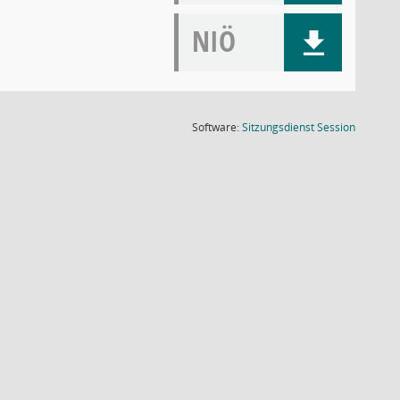
NIÖ
(Wird in
Software:
Sitzungsdienst
Session