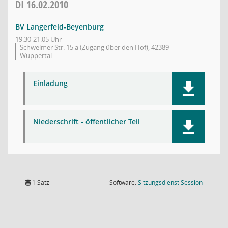
DI
16.02.2010
BV Langerfeld-Beyenburg
19:30-21:05 Uhr
Schwelmer Str. 15 a (Zugang über den Hof), 42389
Wuppertal
Einladung
Niederschrift - öffentlicher Teil
(Wird in
1 Satz
Software:
Sitzungsdienst
Session