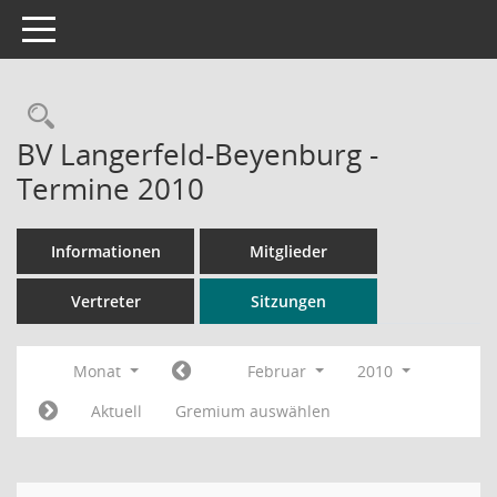
Toggle navigation
Rechercheauswahl
BV Langerfeld-Beyenburg -
Termine 2010
Informationen
Mitglieder
Vertreter
Sitzungen
Monat
Februar
2010
Aktuell
Gremium auswählen