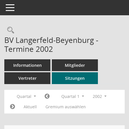
Toggle navigation
Rechercheauswahl
BV Langerfeld-Beyenburg -
Termine 2002
Informationen
Mitglieder
Vertreter
Sitzungen
Quartal
Quartal 1
2002
Aktuell
Gremium auswählen