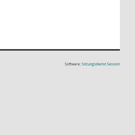
(Wird in
Software:
Sitzungsdienst
Session