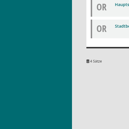
OR
Haupts
OR
Stadtb
4 Sätze