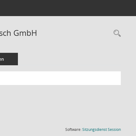
ausch GmbH
Rec
en
(Wird in
Software:
Sitzungsdienst
Session