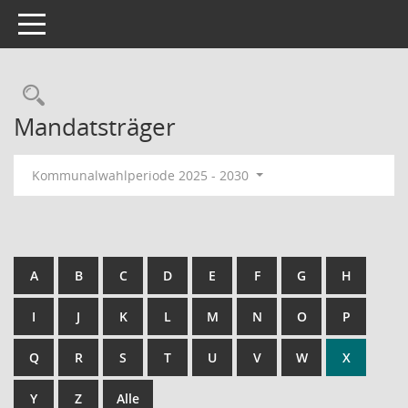
Toggle navigation
Rechercheauswahl
Mandatsträger
Kommunalwahlperiode 2025 - 2030
A
B
C
D
E
F
G
H
I
J
K
L
M
N
O
P
Q
R
S
T
U
V
W
X
Y
Z
Alle