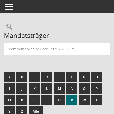
Toggle navigation
Rechercheauswahl
Mandatsträger
Kommunalwahlperiode 2025 - 2030
A
B
C
D
E
F
G
H
I
J
K
L
M
N
O
P
Q
R
S
T
U
V
W
X
Y
Z
Alle