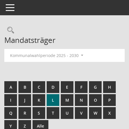
Toggle navigation
Rechercheauswahl
Mandatsträger
Kommunalwahlperiode 2025 - 2030
A
B
C
D
E
F
G
H
I
J
K
L
M
N
O
P
Q
R
S
T
U
V
W
X
Y
Z
Alle