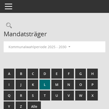
Toggle navigation
Rechercheauswahl
Mandatsträger
Kommunalwahlperiode 2025 - 2030
A
B
C
D
E
F
G
H
I
J
K
L
M
N
O
P
Q
R
S
T
U
V
W
X
Y
Z
Alle