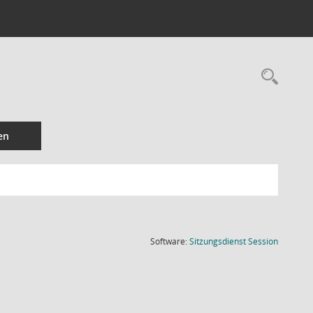
Rec
en
(Wird in
Software:
Sitzungsdienst
Session