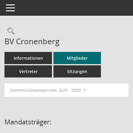
Toggle navigation
Rechercheauswahl
BV Cronenberg
Informationen
Mitglieder
Vertreter
Sitzungen
Kommunalwahlperiode 2025 - 2030
Mandatsträger: