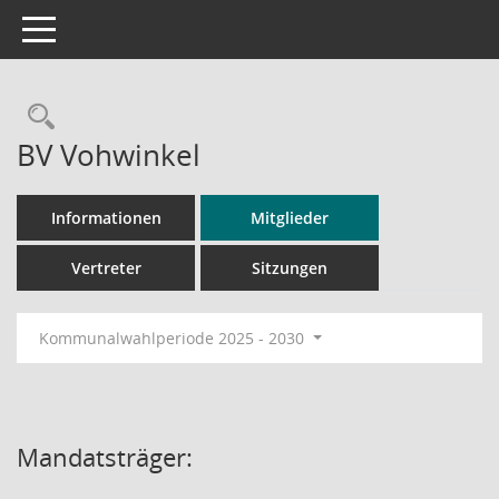
Toggle navigation
Rechercheauswahl
BV Vohwinkel
Informationen
Mitglieder
Vertreter
Sitzungen
Kommunalwahlperiode 2025 - 2030
Mandatsträger: