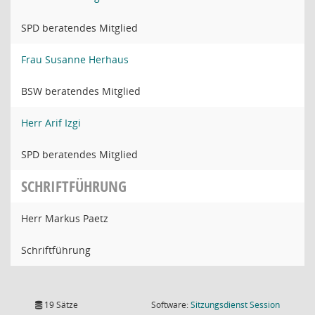
SPD beratendes Mitglied
Frau Susanne Herhaus
BSW beratendes Mitglied
Herr Arif Izgi
SPD beratendes Mitglied
SCHRIFTFÜHRUNG
Herr Markus Paetz
Schriftführung
(Wird in
19 Sätze
Software:
Sitzungsdienst
Session