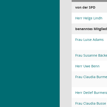
von der SPD
Herr Helge Lindh
benanntes Mitglied
Frau Luise Adams
Frau Susanne Bäck
Herr Uwe Benn
Frau Claudia Burme
Herr Detlef Burmeis
Frau Claudia Busse