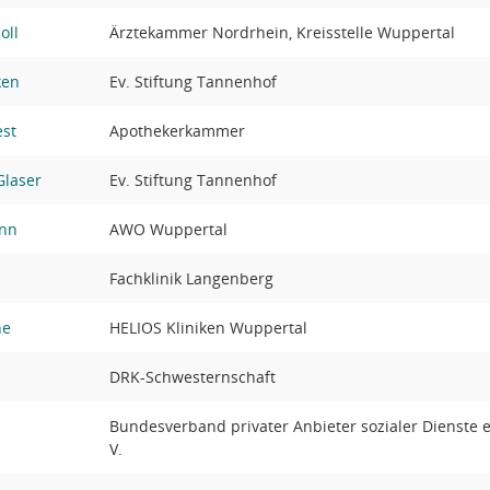
oll
Ärztekammer Nordrhein, Kreisstelle Wuppertal
ken
Ev. Stiftung Tannenhof
est
Apothekerkammer
Glaser
Ev. Stiftung Tannenhof
ann
AWO Wuppertal
Fachklinik Langenberg
ne
HELIOS Kliniken Wuppertal
DRK-Schwesternschaft
Bundesverband privater Anbieter sozialer Dienste e
V.