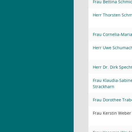
Frau Bettina Schmi
Herr Thorsten Schm
Frau Cornelia-Maria
Herr Uwe Schumac
Herr Dr. Dirk Spech
Frau Klaudia-Sabin
Strackharn
Frau Dorothee Trab
Frau Kerstin Weber