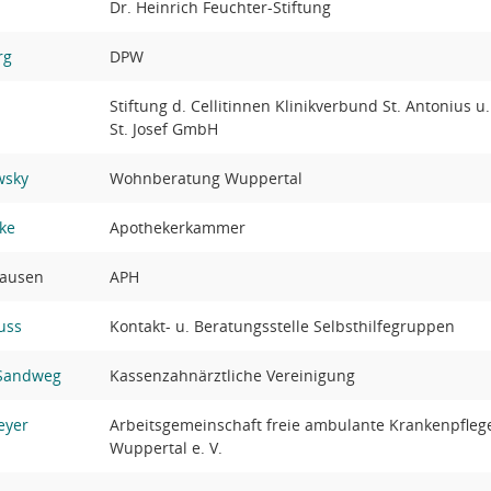
Dr. Heinrich Feuchter-Stiftung
rg
DPW
Stiftung d. Cellitinnen Klinikverbund St. Antonius u.
St. Josef GmbH
wsky
Wohnberatung Wuppertal
ke
Apothekerkammer
hausen
APH
uss
Kontakt- u. Beratungsstelle Selbsthilfegruppen
 Sandweg
Kassenzahnärztliche Vereinigung
eyer
Arbeitsgemeinschaft freie ambulante Krankenpfleg
Wuppertal e. V.