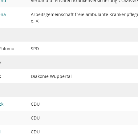
and
Verband d. Privaten Krankenversicherung COMPAS
ena
Arbeitsgemeinschaft freie ambulante Krankenpfleg
e. V.
 Palomo
SPD
r
k
Diakonie Wuppertal
ck
CDU
CDU
l
CDU