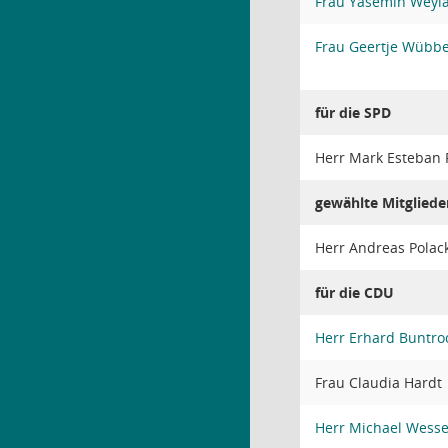
Frau Yasemin Weyl
Frau Geertje Wübb
für die SPD
Herr Mark Esteban
gewählte Mitgliede
Herr Andreas Polac
für die CDU
Herr Erhard Buntro
Frau Claudia Hardt
Herr Michael Wesse