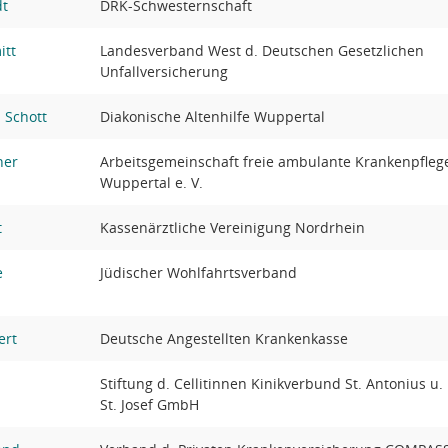
dt
DRK-Schwesternschaft
itt
Landesverband West d. Deutschen Gesetzlichen
Unfallversicherung
 Schott
Diakonische Altenhilfe Wuppertal
her
Arbeitsgemeinschaft freie ambulante Krankenpfleg
Wuppertal e. V.
t
Kassenärztliche Vereinigung Nordrhein
e
Jüdischer Wohlfahrtsverband
ert
Deutsche Angestellten Krankenkasse
Stiftung d. Cellitinnen Kinikverbund St. Antonius u.
St. Josef GmbH