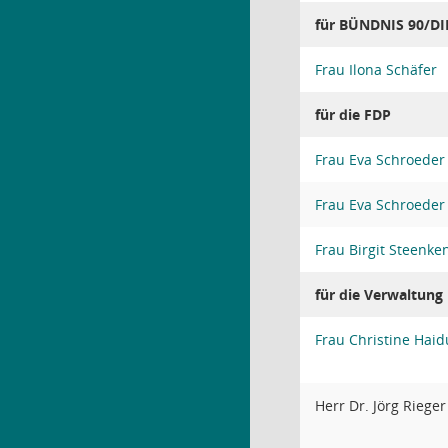
für BÜNDNIS 90/D
Frau Ilona Schäfer
für die FDP
Frau Eva Schroeder
Frau Eva Schroeder
Frau Birgit Steenke
für die Verwaltung
Frau Christine Hai
Herr Dr. Jörg Rieger