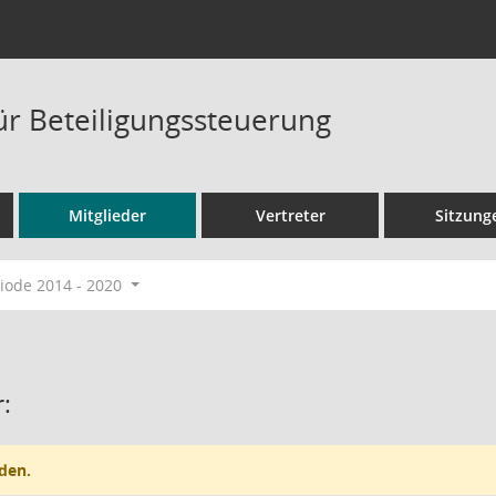
ür Beteiligungssteuerung
Mitglieder
Vertreter
Sitzung
ode 2014 - 2020
:
den.