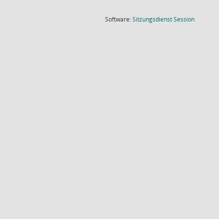
(Wird in
Software:
Sitzungsdienst
Session