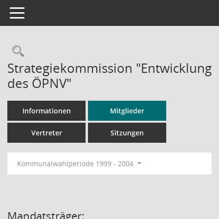
Toggle navigation
Rechercheauswahl
Strategiekommission "Entwicklung
des ÖPNV"
Informationen
Mitglieder
Vertreter
Sitzungen
Kommunalwahlperiode 1999 - 2004
Mandatsträger: