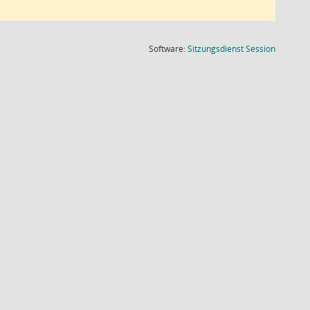
(Wird in
Software:
Sitzungsdienst
Session