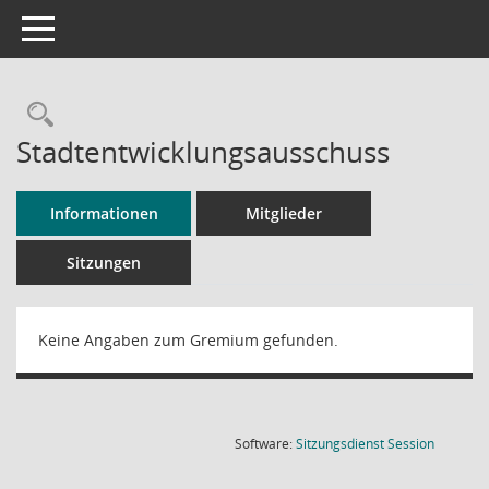
Toggle navigation
Rechercheauswahl
Stadtentwicklungsausschuss
Informationen
Mitglieder
Sitzungen
Keine Angaben zum Gremium gefunden.
(Wird in
Software:
Sitzungsdienst
Session