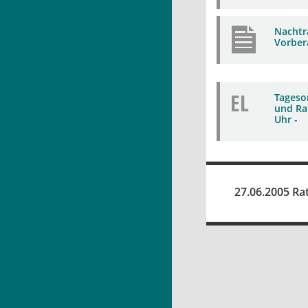
Nachtr
Vorber
EL
Tageso
und Rat
Uhr -
27.06.2005 Ra