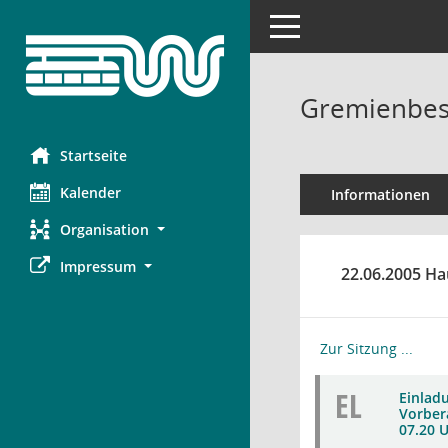
Toggle navigation
Gremienbes
Startseite
Kalender
Informationen
Organisation
Impressum
22.06.2005 Ha
Zur Sitzung ...
EL
Einlad
Vorber
07.20 U