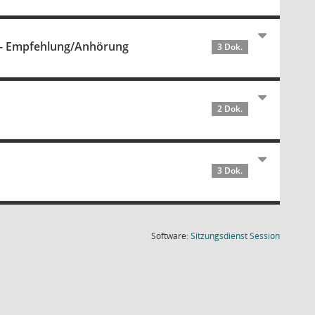
h - Empfehlung/Anhörung
3 Dok.
2 Dok.
3 Dok.
(Wird in
Software:
Sitzungsdienst
Session