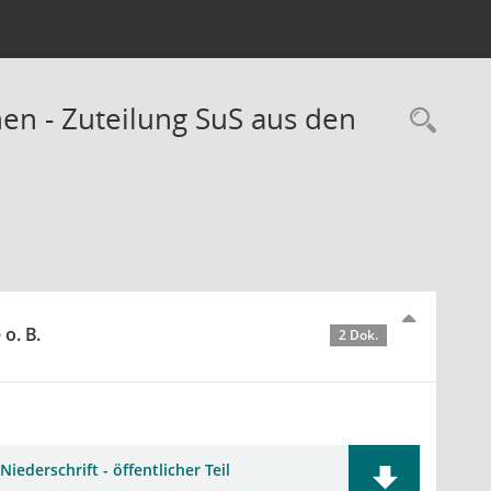
en - Zuteilung SuS aus den
Rec
o. B.
2 Dok.
Niederschrift - öffentlicher Teil