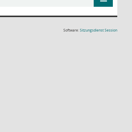
(Wird in
Software:
Sitzungsdienst
Session