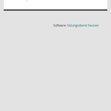
(Wird in
Software:
Sitzungsdienst
Session