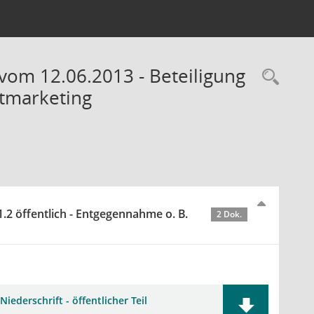
vom 12.06.2013 - Beteiligung
Rec
dtmarketing
.2 öffentlich - Entgegennahme o. B.
2 Dok.
Niederschrift - öffentlicher Teil