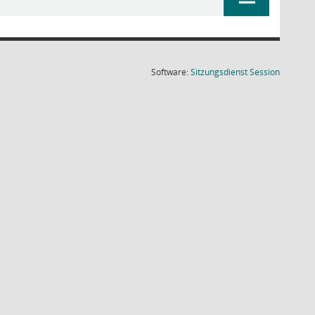
(Wird in
Software:
Sitzungsdienst
Session