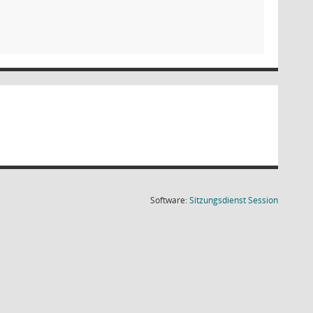
(Wird in
Software:
Sitzungsdienst
Session