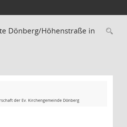
ätte Dönberg/Höhenstraße in
Rec
erschaft der Ev. Kirchengemeinde Dönberg