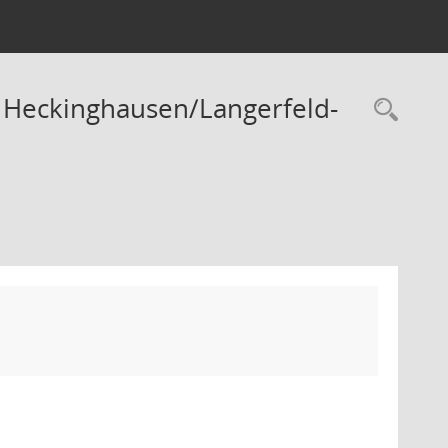
t Heckinghausen/Langerfeld-
Rec