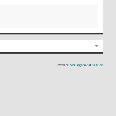
(Wird in
Software:
Sitzungsdienst
Session