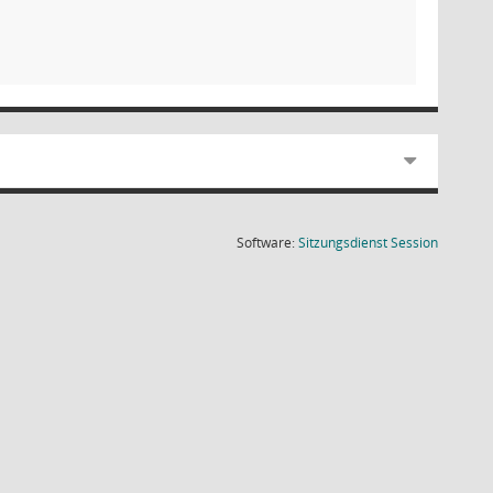
(Wird in
Software:
Sitzungsdienst
Session