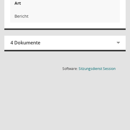
Art
Bericht
4 Dokumente
(Wird in
Software:
Sitzungsdienst
Session