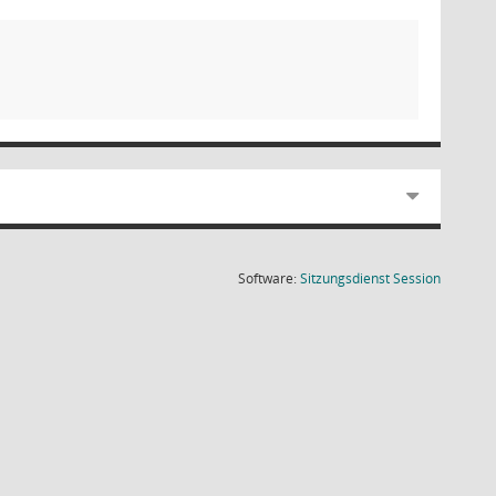
(Wird in
Software:
Sitzungsdienst
Session