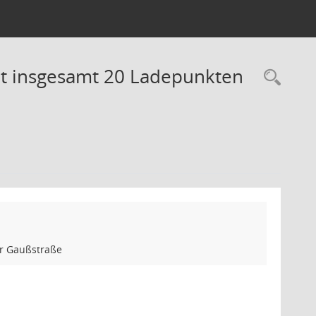
it insgesamt 20 Ladepunkten
Rec
er Gaußstraße