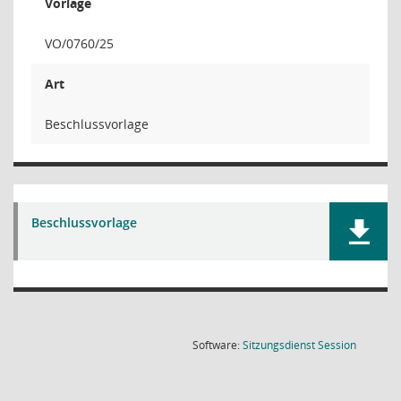
Vorlage
VO/0760/25
Art
Beschlussvorlage
Beschlussvorlage
(Wird in
Software:
Sitzungsdienst
Session