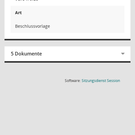
Art
Beschlussvorlage
5 Dokumente
(Wird in
Software:
Sitzungsdienst
Session