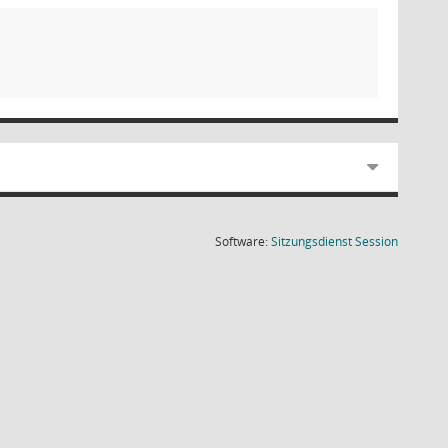
(Wird in
Software:
Sitzungsdienst
Session