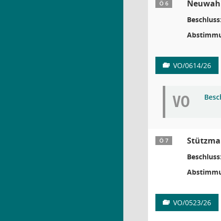
Neuwahl
Ö 6
Beschluss
Abstimmu
VO/0614/26
VO
Besc
Stützma
Ö 7
Beschluss
Abstimmu
VO/0523/26