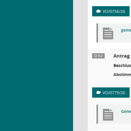
VO/0756/26
geme
Antrag 
Ö 8.2
Beschlus
Abstimm
VO/0779/26
Geme