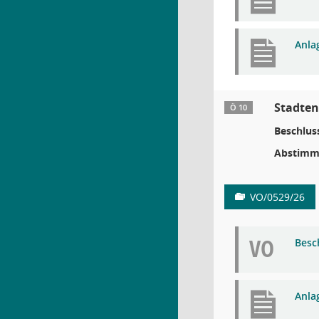
Anla
Stadten
Ö 10
Beschlus
Abstimm
VO/0529/26
VO
Besc
Anla