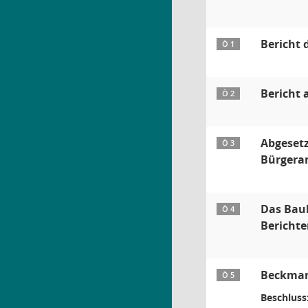
Bericht 
Ö 1
Bericht 
Ö 2
Abgesetz
Ö 3
Bürgera
Das Baul
Ö 4
Berichte
Beckmann
Ö 5
Beschluss