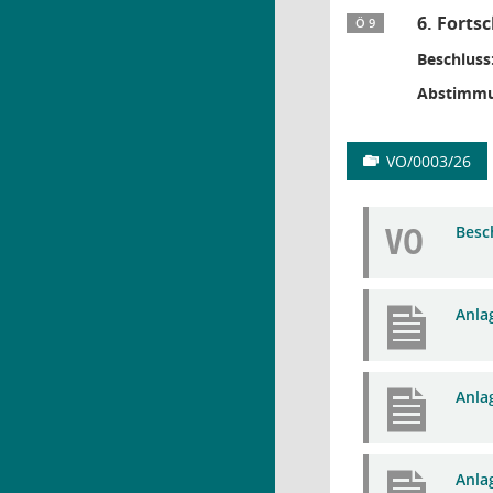
6. Forts
Ö 9
Beschluss
Abstimmu
VO/0003/26
VO
Besc
Anla
Anla
Anla