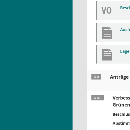
VO
Besc
Ausf
Lage
Anträge
Ö 8
Verbess
Ö 8.1
Grüne
Beschlus
Abstimm