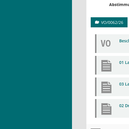
Abstimmu
VO/0062/26
VO
Besc
01 L
03 L
02 D