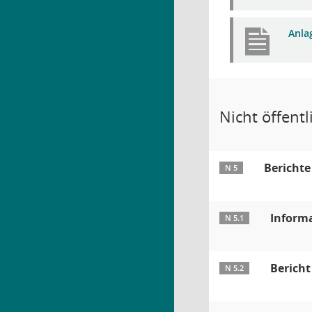
Anla
Nicht öffentli
Berichte
N 5
Informa
N 5.1
Bericht
N 5.2