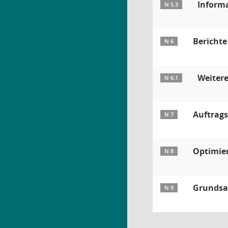
Informa
N 5.3
Bericht
N 6
Weitere
N 6.1
Auftrags
N 7
Optimie
N 8
Grundsat
N 9