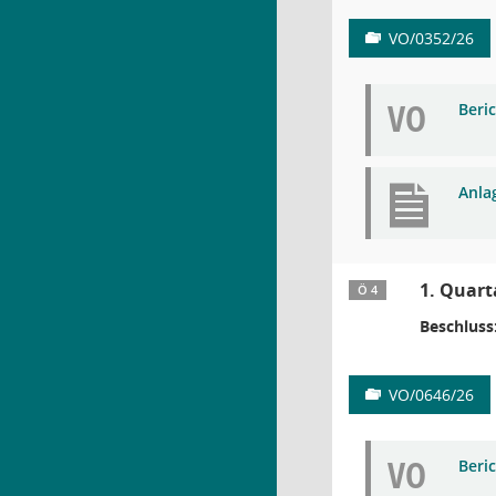
VO/0352/26
VO
Beri
Anla
1. Quart
Ö 4
Beschluss
VO/0646/26
VO
Beri