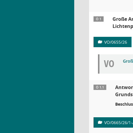
Große A
Ö 1
Lichtenp
VO/0655/26
VO
Groß
Antwort
Ö 1.1
Grundst
Beschlus
VO/0665/26/1-