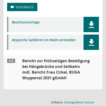
VO/0364/25
Beschlussvorlage
Atypische Gefahren im Wald vermeiden
Bericht zur frühzeitigen Beteiligung
Ö 8
bei Hängebrücke und Seilbahn
mdl. Bericht Frau Cirkel, BUGA
Wuppertal 2031 gGmbH
(Wird in
Software:
Sitzungsdienst
Session