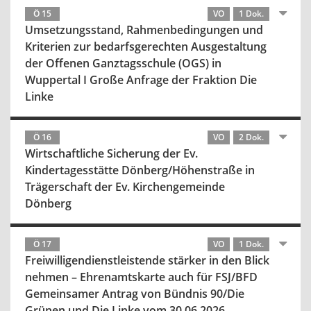
Ö 15
VO
1 Dok.
Umsetzungsstand, Rahmenbedingungen und
Kriterien zur bedarfsgerechten Ausgestaltung
der Offenen Ganztagsschule (OGS) in
Wuppertal I Große Anfrage der Fraktion Die
Linke
Ö 16
VO
2 Dok.
Wirtschaftliche Sicherung der Ev.
Kindertagesstätte Dönberg/Höhenstraße in
Trägerschaft der Ev. Kirchengemeinde
Dönberg
Ö 17
VO
1 Dok.
Freiwilligendienstleistende stärker in den Blick
nehmen – Ehrenamtskarte auch für FSJ/BFD
Gemeinsamer Antrag von Bündnis 90/Die
Grünen und Die Linke vom 30.06.2026