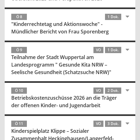
Ö 8
1 Dok.
"Kinderrechtetag und Aktionswoche" -
Mündlicher Bericht von Frau Sporenberg
Ö 9
VO
1 Dok.
Teilnahme der Stadt Wuppertal am
Landesprogramm " Gesunde Kita NRW –
Seelische Gesundheit (Schatzsuche NRW)"
Ö 10
VO
2 Dok.
Betriebskostenzuschüsse 2026 an die Träger
der offenen Kinder- und Jugendarbeit
Ö 11
VO
3 Dok.
Kinderspielplatz Klippe – Sozialer
Zusammenhalt Heckinghausen/Langerfeld-