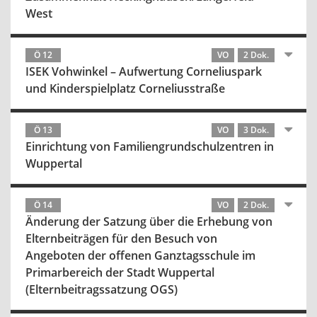
West
Ö 12
VO
2 Dok.
ISEK Vohwinkel – Aufwertung Corneliuspark
und Kinderspielplatz Corneliusstraße
Ö 13
VO
3 Dok.
Einrichtung von Familiengrundschulzentren in
Wuppertal
Ö 14
VO
2 Dok.
Änderung der Satzung über die Erhebung von
Elternbeiträgen für den Besuch von
Angeboten der offenen Ganztagsschule im
Primarbereich der Stadt Wuppertal
(Elternbeitragssatzung OGS)