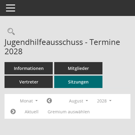
Toggle navigation
Rechercheauswahl
Jugendhilfeausschuss - Termine
2028
Informationen
Mitglieder
Vertreter
Sitzungen
Monat
August
2028
Aktuell
Gremium auswählen