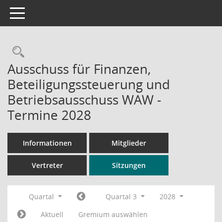
Toggle navigation
Rechercheauswahl
Ausschuss für Finanzen,
Beteiligungssteuerung und
Betriebsausschuss WAW -
Termine 2028
Informationen
Mitglieder
Vertreter
Sitzungen
Quartal
Quartal 3
2028
Aktuell
Gremium auswählen